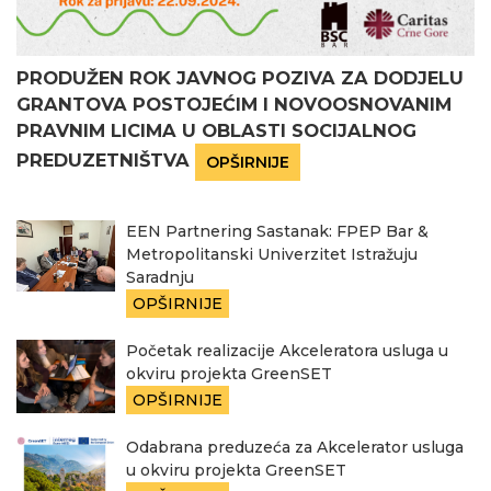
PRODUŽEN ROK JAVNOG POZIVA ZA DODJELU
GRANTOVA POSTOJEĆIM I NOVOOSNOVANIM
PRAVNIM LICIMA U OBLASTI SOCIJALNOG
PREDUZETNIŠTVA
OPŠIRNIJE
EEN Partnering Sastanak: FPEP Bar &
Metropolitanski Univerzitet Istražuju
Saradnju
OPŠIRNIJE
Početak realizacije Akceleratora usluga u
okviru projekta GreenSET
OPŠIRNIJE
Odabrana preduzeća za Akcelerator usluga
u okviru projekta GreenSET