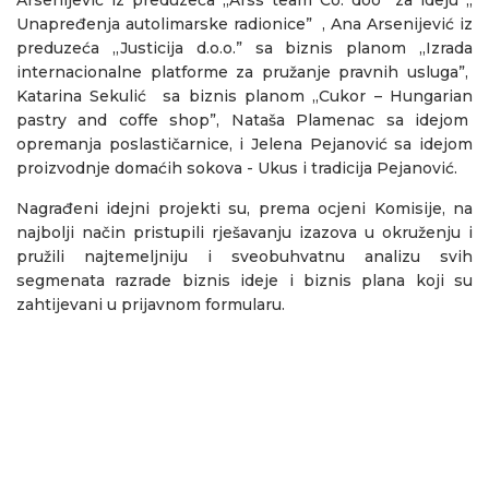
Unapređenja autolimarske radionice” , Ana Arsenijević iz
preduzeća ,,Justicija d.o.o.” sa biznis planom ,,Izrada
internacionalne platforme za pružanje pravnih usluga”,
Katarina Sekulić sa biznis planom ,,Cukor – Hungarian
pastry and coffe shop”, Nataša Plamenac sa idejom
opremanja poslastičarnice, i Jelena Pejanović sa idejom
proizvodnje domaćih sokova - Ukus i tradicija Pejanović.
Nagrađeni idejni projekti su, prema ocjeni Komisije, na
najbolji način pristupili rješavanju izazova u okruženju i
pružili najtemeljniju i sveobuhvatnu analizu svih
segmenata razrade biznis ideje i biznis plana koji su
zahtijevani u prijavnom formularu.