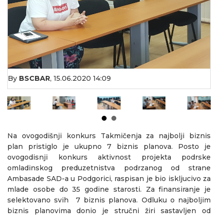
By
BSCBAR
,
15.06.2020 14:09
Na ovogodišnji konkurs Takmičenja za najbolji biznis
plan pristiglo je ukupno 7 biznis planova. Posto je
ovogodisnji konkurs aktivnost projekta podrske
omladinskog preduzetnistva podrzanog od strane
Ambasade SAD-a u Podgorici, raspisan je bio iskljucivo za
mlade osobe do 35 godine starosti. Za finansiranje je
selektovano svih 7 biznis planova. Оdluku o najboljim
biznis planovima donio je stručni žiri sastavljen od