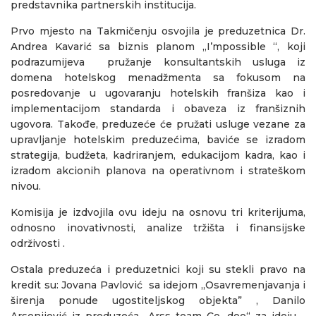
predstavnika partnerskih institucija.
Prvo mjesto na Takmičenju osvojila je preduzetnica Dr.
Andrea Kavarić sa biznis planom „I’mpossible “, koji
podrazumijeva pružanje konsultantskih usluga iz
domena hotelskog menadžmenta sa fokusom na
posredovanje u ugovaranju hotelskih franšiza kao i
implementacijom standarda i obaveza iz franšiznih
ugovora. Takođe, preduzeće će pružati usluge vezane za
upravljanje hotelskim preduzećima, baviće se izradom
strategija, budžeta, kadriranjem, edukacijom kadra, kao i
izradom akcionih planova na operativnom i strateškom
nivou.
Komisija je izdvojila ovu ideju na osnovu tri kriterijuma,
odnosno inovativnosti, analize tržišta i finansijske
održivosti .
Ostala preduzeća i preduzetnici koji su stekli pravo na
kredit su: Jovana Pavlović sa idejom ,,Osavremenjavanja i
širenja ponude ugostiteljskog objekta” , Danilo
Arsenijević iz preduzeća ,,Arss team Co. doo“ za ideju ,,