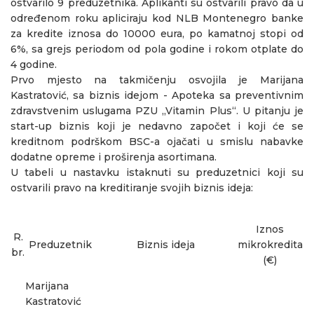
ostvarilo 9 preduzetnika. Aplikanti su ostvarili pravo da u
određenom roku apliciraju kod NLB Montenegro banke
za kredite iznosa do 10000 eura, po kamatnoj stopi od
6%, sa grejs periodom od pola godine i rokom otplate do
4 godine.
Prvo mjesto na takmičenju osvojila je Marijana
Kastratović, sa biznis idejom - Apoteka sa preventivnim
zdravstvenim uslugama PZU „Vitamin Plus“. U pitanju je
start-up biznis koji je nedavno započet i koji će se
kreditnom podrškom BSC-a ojačati u smislu nabavke
dodatne opreme i proširenja asortimana.
U tabeli u nastavku istaknuti su preduzetnici koji su
ostvarili pravo na kreditiranje svojih biznis ideja:
Iznos
R.
Preduzetnik
Biznis ideja
mikrokredita
br.
(€)
Marijana
Kastratović