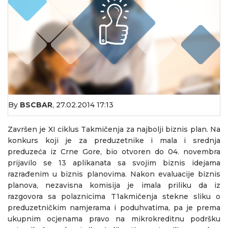
By
BSCBAR
,
27.02.2014 17:13
Završen je XI ciklus Takmičenja za najbolji biznis plan. Na
konkurs koji je za preduzetnike i mala i srednja
preduzeća iz Crne Gore, bio otvoren do 04. novembra
prijavilo se 13 aplikanata sa svojim biznis idejama
razrađenim u biznis planovima. Nakon evaluacije biznis
planova, nezavisna komisija je imala priliku da iz
razgovora sa polaznicima T1akmičenja stekne sliku o
preduzetničkim namjerama i poduhvatima, pa je prema
ukupnim ocjenama pravo na mikrokreditnu podršku