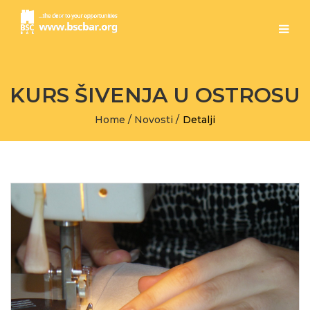
KURS ŠIVENJA U OSTROSU
Home
/
Novosti
/
Detalji