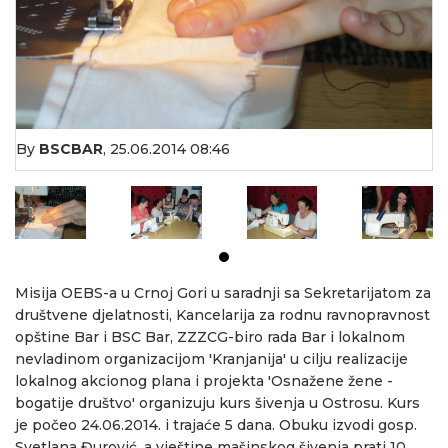
By
BSCBAR
,
25.06.2014 08:46
Misija OEBS-a u Crnoj Gori u saradnji sa Sekretarijatom za
društvene djelatnosti, Kancelarija za rodnu ravnopravnost
opštine Bar i BSC Bar, ZZZCG-biro rada Bar i lokalnom
nevladinom organizacijom 'Kranjanija' u cilju realizacije
lokalnog akcionog plana i projekta 'Osnažene žene -
bogatije društvo' organizuju kurs šivenja u Ostrosu. Kurs
je počeo 24.06.2014. i trajaće 5 dana. Obuku izvodi gosp.
Svetlana Đurović, a vještine mašinskog šivenja prati 10