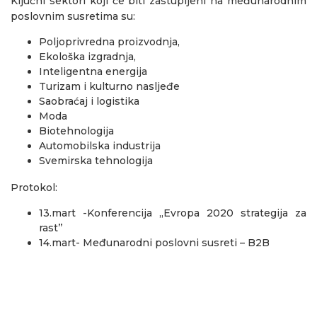
Ključni sektori koji će biti zastupljeni na međunarodnim
poslovnim susretima su:
Poljoprivredna proizvodnja,
Ekološka izgradnja,
Inteligentna energija
Turizam i kulturno nasljeđe
Saobraćaj i logistika
Moda
Biotehnologija
Automobilska industrija
Svemirska tehnologija
Protokol:
13.mart -Konferencija ,,Evropa 2020 strategija za
rast’’
14.mart- Međunarodni poslovni susreti – B2B