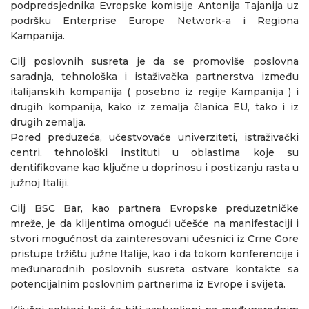
podpredsjednika Evropske komisije Antonija Tajanija uz
podršku Enterprise Europe Network-a i Regiona
Kampanija.
Cilj poslovnih susreta je da se promoviše poslovna
saradnja, tehnološka i istaživačka partnerstva između
italijanskih kompanija ( posebno iz regije Kampanija ) i
drugih kompanija, kako iz zemalja članica EU, tako i iz
drugih zemalja.
Pored preduzeća, učestvovaće univerziteti, istraživački
centri, tehnološki instituti u oblastima koje su
dentifikovane kao ključne u doprinosu i postizanju rasta u
južnoj Italiji.
Cilj BSC Bar, kao partnera Evropske preduzetničke
mreže, je da klijentima omogući učešće na manifestaciji i
stvori mogućnost da zainteresovani učesnici iz Crne Gore
pristupe tržištu južne Italije, kao i da tokom konferencije i
međunarodnih poslovnih susreta ostvare kontakte sa
potencijalnim poslovnim partnerima iz Evrope i svijeta.