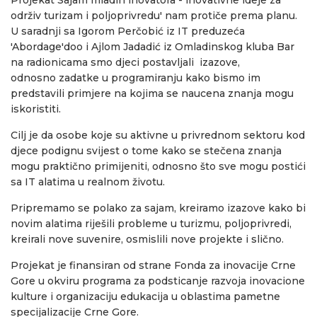
održiv turizam i poljoprivredu' nam protiče prema planu.
U saradnji sa Igorom Perčobić iz IT preduzeća
'Abordage'doo i Ajlom Jadadić iz Omladinskog kluba Bar
na radionicama smo djeci postavljali izazove,
odnosno zadatke u programiranju kako bismo im
predstavili primjere na kojima se naucena znanja mogu
iskoristiti.
Cilj je da osobe koje su aktivne u privrednom sektoru kod
djece podignu svijest o tome kako se stečena znanja
mogu praktično primijeniti, odnosno što sve mogu postići
sa IT alatima u realnom životu.
Pripremamo se polako za sajam, kreiramo izazove kako bi
novim alatima riješili probleme u turizmu, poljoprivredi,
kreirali nove suvenire, osmislili nove projekte i slično.
Projekat je finansiran od strane Fonda za inovacije Crne
Gore u okviru programa za podsticanje razvoja inovacione
kulture i organizaciju edukacija u oblastima pametne
specijalizacije Crne Gore.