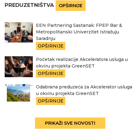
PREDUZETNIŠTVA
OPŠIRNIJE
EEN Partnering Sastanak: FPEP Bar &
Metropolitanski Univerzitet Istražuju
Saradnju
OPŠIRNIJE
Početak realizacije Akceleratora usluga u
okviru projekta GreenSET
OPŠIRNIJE
Odabrana preduzeća za Akcelerator usluga
u okviru projekta GreenSET
OPŠIRNIJE
PRIKAŽI SVE NOVOSTI