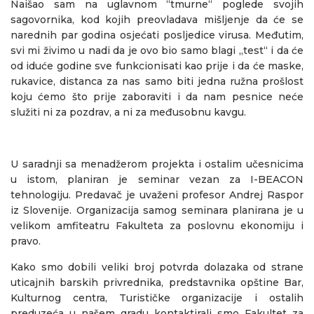
Naišao sam na uglavnom “tmurne“ poglede svojih
sagovornika, kod kojih preovladava mišljenje da će se
narednih par godina osjećati posljedice virusa. Međutim,
svi mi živimo u nadi da je ovo bio samo blagi „test“ i da će
od iduće godine sve funkcionisati kao prije i da će maske,
rukavice, distanca za nas samo biti jedna ružna prošlost
koju ćemo što prije zaboraviti i da nam pesnice neće
služiti ni za pozdrav, a ni za međusobnu kavgu.
U saradnji sa menadžerom projekta i ostalim učesnicima
u istom, planiran je seminar vezan za I-BEACON
tehnologiju. Predavač je uvaženi profesor Andrej Raspor
iz Slovenije. Organizacija samog seminara planirana je u
velikom amfiteatru Fakulteta za poslovnu ekonomiju i
pravo.
Kako smo dobili veliki broj potvrda dolazaka od strane
uticajnih barskih privrednika, predstavnika opštine Bar,
Kulturnog centra, Turističke organizacije i ostalih
preduzeća u našem gradu kontaktirali smo Fakultet za