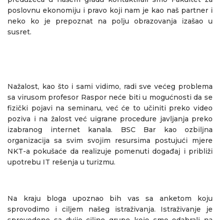
poslovnu ekonomiju i pravo koji nam je kao naš partner i
neko ko je prepoznat na polju obrazovanja izašao u
susret.
Nažalost, kao što i sami vidimo, radi sve većeg problema
sa virusom profesor Raspor neće biti u mogućnosti da se
fizički pojavi na seminaru, već će to učiniti preko video
poziva i na žalost već uigrane procedure javljanja preko
izabranog internet kanala. BSC Bar kao ozbiljna
organizacija sa svim svojim resursima postujući mjere
NKT-a pokušaće da realizuje pomenuti događaj i približi
upotrebu IT rešenja u turizmu.
Na kraju bloga upoznao bih vas sa anketom koju
sprovodimo i ciljem našeg istraživanja. Istraživanje je
sprovedeno sa dvije ciljne grupe koje smo odabrali na